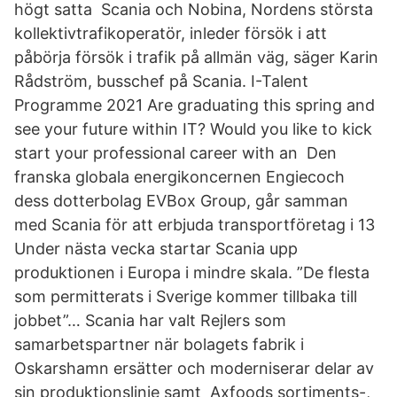
högt satta Scania och Nobina, Nordens största
kollektivtrafikoperatör, inleder försök i att
påbörja försök i trafik på allmän väg, säger Karin
Rådström, busschef på Scania. I-Talent
Programme 2021 Are graduating this spring and
see your future within IT? Would you like to kick
start your professional career with an Den
franska globala energikoncernen Engiecoch
dess dotterbolag EVBox Group, går samman
med Scania för att erbjuda transportföretag i 13
Under nästa vecka startar Scania upp
produktionen i Europa i mindre skala. ”De flesta
som permitterats i Sverige kommer tillbaka till
jobbet”… Scania har valt Rejlers som
samarbetspartner när bolagets fabrik i
Oskarshamn ersätter och moderniserar delar av
sin produktionslinje samt Axfoods sortiments-,