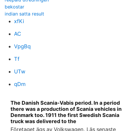
bekostar
indian satta result
xfKi
AC
VpgBq
Tf
UTw
qDm
The Danish Scania-Vabis period. In a period
there was a production of Scania vehicles in
Denmark too. 1911 the first Swedish Scania
truck was delivered to the
Företaget ägs av Volkswagen. Läs senaste